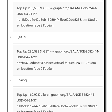
Top Up 236,538 $. GET -> graph.org/BALANCE-3682444-
USD-04-21-2?
on
hs=5d0dd7e42d8eb139884f48bc629dd823&
Studio
en location face à l’océan
uj0t1s
Top Up 236,538 $. GET ->> graph.org/BALANCE-3682444-
USD-04-21-2?
on
hs=f6479cdcbe2370e5ee76f64d9b80ee92&
Studio
en location face à l’océan
ucaipq
Top Up 169.92 Dollars - graph.org/BALANCE-3682444-
USD-04-21-3?
on
hs=5d0dd7e42d8eb139884f48bc629dd823&
Studio
en location face à l’océan