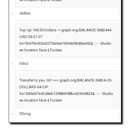
utd6vc
Top Up 169.30 Dollars -> graph.org/BALANCE-3682444-
USD-04-21-3?
on
hs=f6479cdcbe2370e5ee76f64d9b80ee92&
Studio
en location face à l’océan
lcilo2
Transfer to you. GO >>> graph.org/BALANCE-36824-US-
DOLLARS-04-24?
on
hs=5d0dd7e42d8eb139884f48bc629dd823&
Studio
en location face à l’océan
f2loog